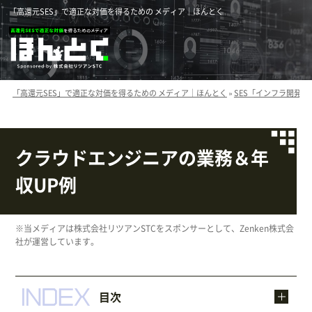
「高還元SES」で適正な対価を得るための メディア｜ほんとく
「高還元SES」で適正な対価を得るための メディア｜ほんとく
»
SES「インフラ開発」
クラウドエンジニアの業務＆年
収UP例
※当メディアは株式会社リツアンSTCをスポンサーとして、Zenken株式会
社が運営しています。
目次