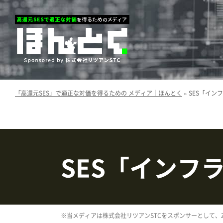
「高還元SES」で適正な対価を得るための メディア｜ほんとく
»
SES「イン
SES「インフ
※当メディアは株式会社リツアンSTCをスポンサーとして、Z